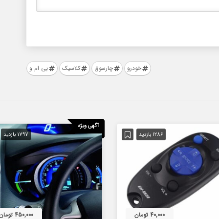
خودرو
چارسوق
کلاسیک
بی ام و
آگهی ویژه
1286 بازدید
1797 بازدید
40,000 تومان
450,000 تومان