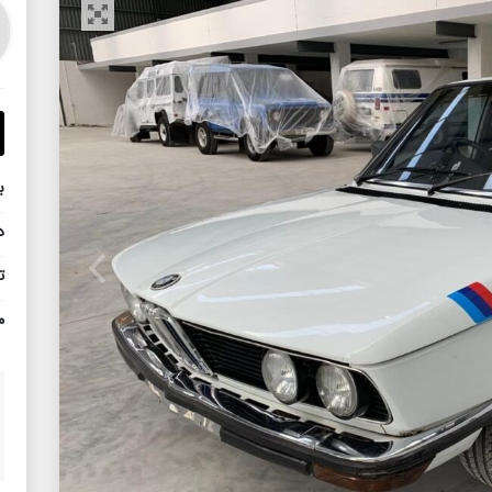
ب
د
ت
م