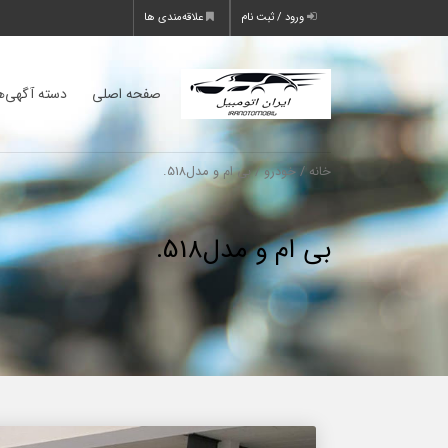
ورود / ثبت نام
علاقه‌مندی ها
صفحه اصلی
دسته آگهی‌ه
خانه
/
خودرو
/ بی ام و مدل518.
بی ام و مدل518.