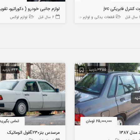
ت کنترل فابریکی jvc
لوازم جانبی خودرو ( دکوراتیو، تقوی
ل قبل
قطعات یدکی و لوازم جانبی خودرو
6 سال قبل
لوازم لوکس
3355 بازدید
1444 بازدید
هد
65,000,000 تومان
تماس بگیرید
 مدل 1387
مرسدس بنزE230فول اتوماتیک