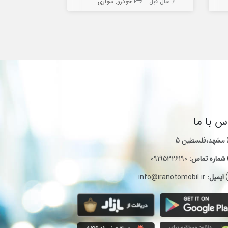
6 سال قبل
خودرو
سواری
6 سال قبل
س با ما
مشهد،فلسطین 5
شماره تماس:
09195326190
ایمیل:
info@iranotomobil.ir