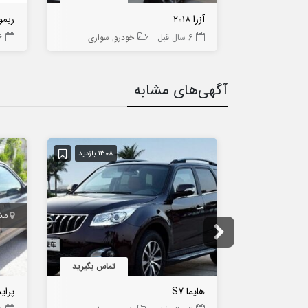
آزرا ۲۰۱۸
ربمو
6 سال قبل
خودرو
سواری
6 سا
آگهی‌های مشابه
1308 بازدید
مش
تماس بگیرید
هایما S7
پراید