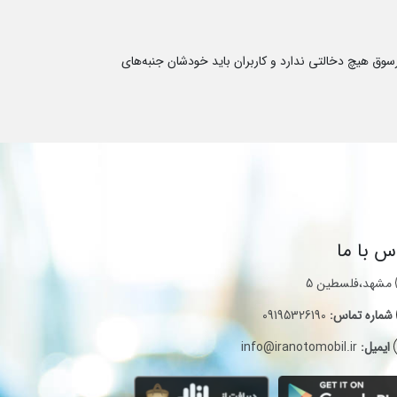
سوق هیچ دخالتی ندارد و کاربران باید خودشان جنبه‌های
س با ما
مشهد،فلسطین 5
شماره تماس:
09195326190
ایمیل:
info@iranotomobil.ir