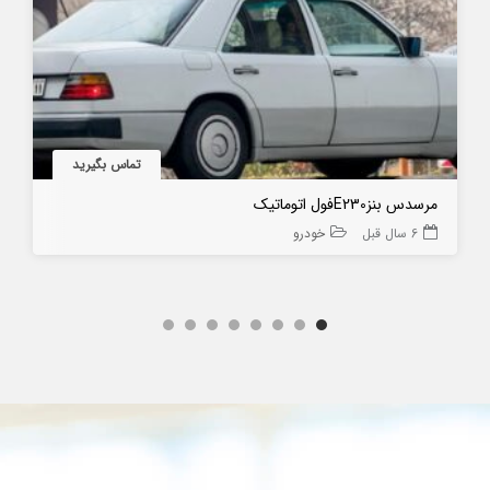
تماس بگیرید
مرسدس بنزE230فول اتوماتیک
6 سال قبل
خودرو